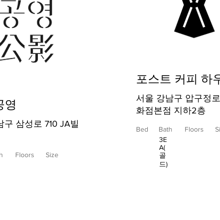
포스트 커피 하
서울 강남구 압구정로
공영
화점본점 지하2층
구 삼성로 710 JA빌
Bed
Bath
Floors
S
3E
A(
h
Floors
Size
골
드)