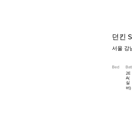
던킨 
서울 강
Bed
Bat
2E
A(
실
버)