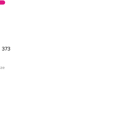
373
ize
For Sale