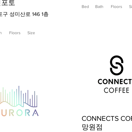
진포토
Bed
Bath
Floors
S
구 성미산로 146 1층
h
Floors
Size
CONNECTS CO
망원점