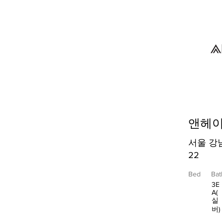
앤헤
서울 강
22
Bed
Bat
3E
A(
실
버)