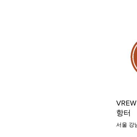
VREW
항터
서울 강남