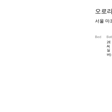
오로라(
서울 마포
Bed
Bat
2E
A(
실
버)