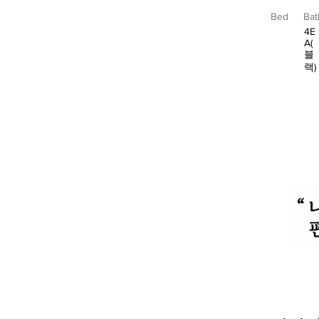
Bed
Bat
4E
A(
블
랙)