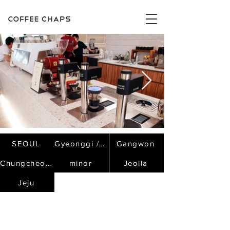
SEOUL
Gyeonggi / Incheon
Gangwon
Chungcheong
minor
Jeolla
Jeju